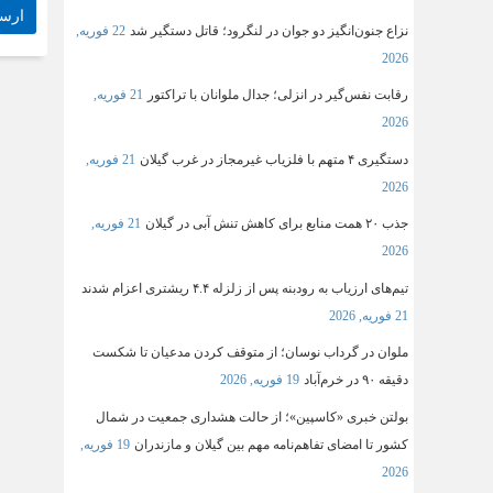
نزاع جنون‌انگیز دو جوان در لنگرود؛ قاتل دستگیر شد
22 فوریه,
2026
رقابت نفس‌گیر در انزلی؛ جدال ملوانان با تراکتور
21 فوریه,
2026
دستگیری ۴ متهم با فلزیاب غیرمجاز در غرب گیلان
21 فوریه,
2026
جذب ۲۰ همت منابع برای کاهش تنش آبی در گیلان
21 فوریه,
2026
تیم‌های ارزیاب به رودبنه پس از زلزله ۴.۴ ریشتری اعزام شدند
21 فوریه, 2026
ملوان در گرداب نوسان؛ از متوقف کردن مدعیان تا شکست
دقیقه ۹۰ در خرم‌آباد
19 فوریه, 2026
بولتن خبری «کاسپین»؛ از حالت هشداری جمعیت در شمال
کشور تا امضای تفاهم‌نامه مهم بین گیلان و مازندران
19 فوریه,
2026