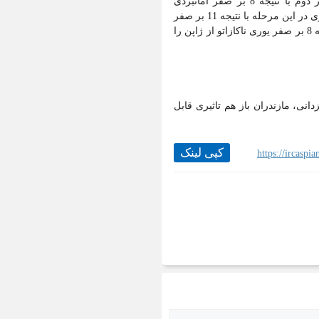
در وزن 97 کیلوگرم محمدهادی ساروی پس از استراحت در دور نخست، در دور دوم با نتیجه 8 بر صفر امانبردی
آگامامدوف از ترکمنستان را از پیش رو برداشت و به مرحله نیمه نهایی راه یافت. وی در این مرحله با نتیجه 11 بر صفر
نیتش از هند را شکست داد و به دیدار فینال راه یافت. ساروی در دیدار فینال با نتیجه 8 بر صفر یوری ناکازاتو از ژاپن را
نی، مازندران باز هم تاثیری قابل
کپی لینک
https://ircasp