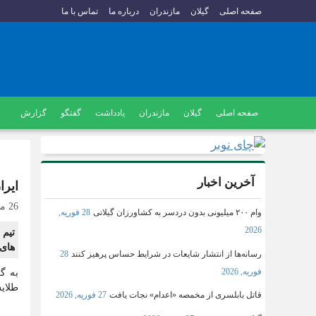
صفحه اصلی
گیلان
مازندران
درباره ما
تماس با ما
صفحه اصلی
گیلان
مازندران
یادداشت
گفتگو
گزارش
آخرین اخبار
ایرا
26 مارس, 2025
وام ۲۰۰ میلیونی بدون دردسر به کشاورزان گیلانی
28 فوریه,
2026
تیم 
های آسی
رسانه‌ها از انتشار شایعات در شرایط حساس پرهیز کنند
28
فوریه, 2026
به گ
طلایش
قاتل بابلسری از مخمصه «اعدام» نجات یافت
27 فوریه, 2026