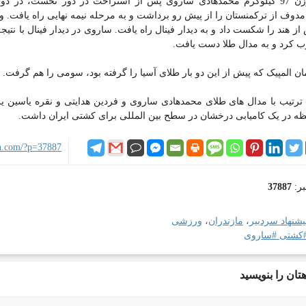
ب کرد و به مدال طلا دست یافت.
ن المپیک که پیش از این دو بار طلای آسیا را گرفته بود، سومی را هم گرفت.
ترتیب با مدال های طلای محمدهادی ساروی و فردین هدایتی و نقره یاسین یزدا
ظه در یک کامیابی درخشان در سطح بین المللی برای کشتی ایران داشت.
ian.com/?p=37887
بر:
37887
یشنهاد سردبیر
،
مازندران
،
ورزشی
کشتی #ساروی
تان را بنویسید