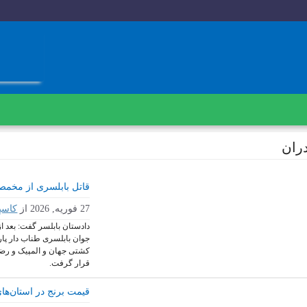
ران
قاتل بابلسری از مخمص
27 فوریه, 2026
از
کاسپ
دادستان بابلسر گفت: بعد از
جوان بابلسری طناب دار پا
کشتی جهان و المپیک و رضا
قرار گرفت.
قیمت برنج در استان‌ها