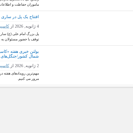
ماموران حفاظت و اطلاعات 
افتتاح یک پل در ساری پس از
4 ژانویه, 2026
از
کاسپی
توقف با حضور مسئولان به به
بولتن خبری هفته «کاس
شمال کشور/جنگل‌های ه
2 ژانویه, 2026
از
کاسپی
مهم‌ترین رویدادهای هفته در 
مرور می کنیم.