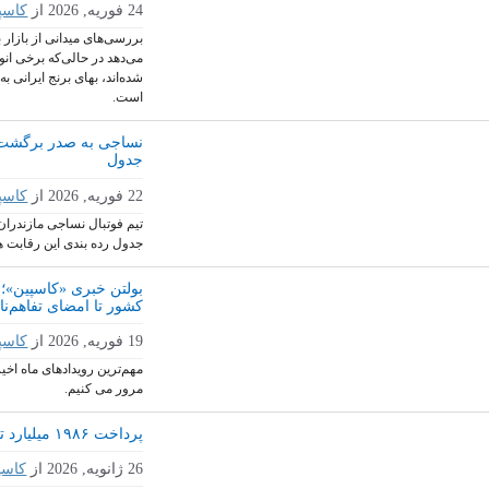
24 فوریه, 2026
از
کاسپ
بررسی‌های میدانی از بازار 
می‌دهد در حالی‌که برخی انو
شده‌اند، بهای برنج ایرانی ب
است.
نساجی به صدر برگشت؛
جدول
22 فوریه, 2026
از
کاسپ
تیم فوتبال نساجی مازندران 
جدول رده بندی این رقابت ه
بولتن خبری «کاسپین»؛
کشور تا امضای تفاهم‌نا
19 فوریه, 2026
از
کاسپ
مهم‌ترین رویدادهای ماه اخیر
مرور می کنیم.
پرداخت ۱۹۸۶ میلیارد تومان به چایکاران
26 ژانویه, 2026
از
کاسپ