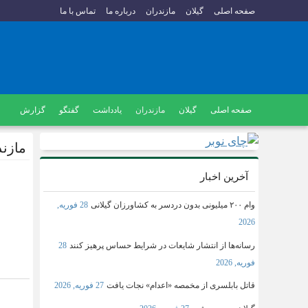
صفحه اصلی
گیلان
مازندران
درباره ما
تماس با ما
صفحه اصلی
گیلان
مازندران
یادداشت
گفتگو
گزارش
مازند
آخرین اخبار
وام ۲۰۰ میلیونی بدون دردسر به کشاورزان گیلانی
28 فوریه,
2026
رسانه‌ها از انتشار شایعات در شرایط حساس پرهیز کنند
28
فوریه, 2026
قاتل بابلسری از مخمصه «اعدام» نجات یافت
27 فوریه, 2026