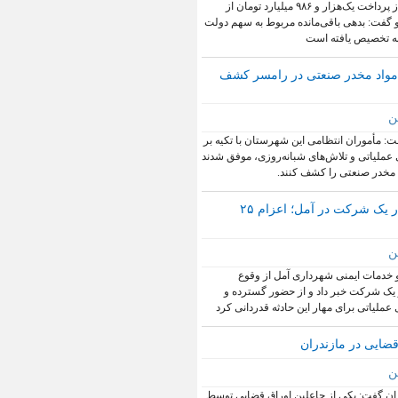
رئیس سازمان چای کشور از پرداخت یک‌هزار و ۹۸۶ میلیارد تومان از
و گفت: بدهی باقی‌مانده مربوط به سهم دولت
نه تخصیص یافته است
 مواد مخدر صنعتی در رامسر کشف
ن
: مأموران انتظامی این شهرستان با تکیه بر
عملیاتی و تلاش‌های شبانه‌روزی، موفق شدند
 مخدر صنعتی را کشف کنند.
آتش‌سوزی گسترده انبار یک شرکت در آمل؛ اعزام ۲۵
ن
خدمات ایمنی شهرداری آمل از وقوع
 یک شرکت خبر داد و از حضور گسترده و
عملیاتی برای مهار این حادثه قدردانی کرد
ضایی در مازندران
ن
ان گفت: یکی از جاعلین اوراق قضایی توسط