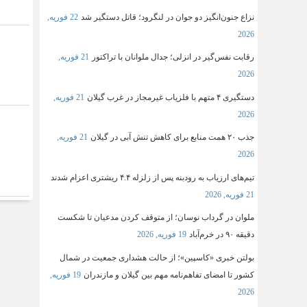
نزاع جنون‌انگیز دو جوان در لنگرود؛ قاتل دستگیر شد
22 فوریه,
2026
رقابت نفس‌گیر در انزلی؛ جدال ملوانان با تراکتور
21 فوریه,
2026
دستگیری ۴ متهم با فلزیاب غیرمجاز در غرب گیلان
21 فوریه,
2026
جذب ۲۰ همت منابع برای کاهش تنش آبی در گیلان
21 فوریه,
2026
تیم‌های ارزیاب به رودبنه پس از زلزله ۴.۴ ریشتری اعزام شدند
21 فوریه, 2026
ملوان در گرداب نوسان؛ از متوقف کردن مدعیان تا شکست
دقیقه ۹۰ در خرم‌آباد
19 فوریه, 2026
بولتن خبری «کاسپین»؛ از حالت هشداری جمعیت در شمال
کشور تا امضای تفاهم‌نامه مهم بین گیلان و مازندران
19 فوریه,
2026