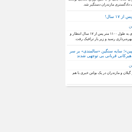
دادگستری مازندران دستگیر شد.
 ۱۷ سال!
ن
پل بزرگ امام علی (ع) ساری به طول ۱۱۰۰ متر پس از ۱۷ سال انتظار و
ره‌برداری رسید و زیر بار ترافیک رفت.
پین»؛ سایه سنگین «سالمندی» بر سر
یرکانی قربانی بی توجهی شدند
ن
گیلان و مازندران در یک بولتن خبری با هم