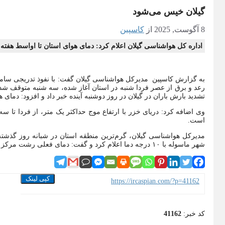
گیلان خیس می‌شود
8 آگوست, 2025
از
کاسپین
اداره کل هواشناسی گیلان اعلام کرد: دمای هوای استان تا اواسط هفته آینده حداکثر ۶ درج
به گزارش کاسپین مدیرکل هواشناسی گیلان گفت: با نفوذ تدریجی سامانه ن
رعد و برق از عصر فردا شنبه در استان آغاز شده، سه شنبه متوقف شده 
تشدید بارش باران در گیلان در روز دوشنبه آینده خبر داد و افزود: دمای هوای استان هم از 
وی اضافه کرد: دریای خزر با ارتفاع موج حداکثر یک متر، از فردا تا س
است.
شهر ماسوله با ۱۰ درجه دما اعلام کرد و گفت: دمای فعلی رشت مرکز گیلان ۳۶ درجه سلسیوس و رطوبت هوای این شهر ۵۲ درصد است
کپی لینک
https://ircaspian.com/?p=41162
کد خبر:
41162