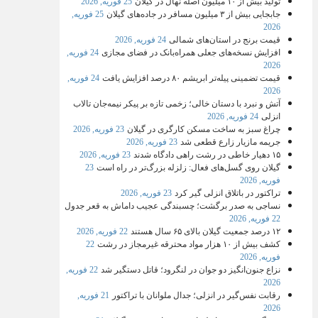
تولید بیش از ۱۰ میلیون اصله نهال در گیلان
25 فوریه, 2026
جابجایی بیش از ۳ میلیون مسافر در جاده‌های گیلان
25 فوریه,
2026
قیمت برنج در استان‌های شمالی
24 فوریه, 2026
افزایش نسخه‌های جعلی همراه‌بانک در فضای مجازی
24 فوریه,
2026
قیمت تضمینی پیله‌تر ابریشم ۸۰ درصد افزایش یافت
24 فوریه,
2026
آتش و نبرد با دستان خالی؛ زخمی تازه بر پیکر نیمه‌جان تالاب
انزلی
24 فوریه, 2026
چراغ سبز به ساخت مسکن کارگری در گیلان
23 فوریه, 2026
جریمه مازیار زارع قطعی شد
23 فوریه, 2026
۱۵ دهیار خاطی در رشت راهی دادگاه شدند
23 فوریه, 2026
گیلان روی گسل‌های فعال: زلزله بزرگ‌تر در راه است
23
فوریه, 2026
تراکتور در باتلاق انزلی گیر کرد
23 فوریه, 2026
نساجی به صدر برگشت؛ چسبندگی عجیب داماش به قعر جدول
22 فوریه, 2026
۱۲ درصد جمعیت گیلان بالای ۶۵ سال هستند
22 فوریه, 2026
کشف بیش از ۱۰ هزار مواد محترقه غیرمجاز در رشت
22
فوریه, 2026
نزاع جنون‌انگیز دو جوان در لنگرود؛ قاتل دستگیر شد
22 فوریه,
2026
رقابت نفس‌گیر در انزلی؛ جدال ملوانان با تراکتور
21 فوریه,
2026