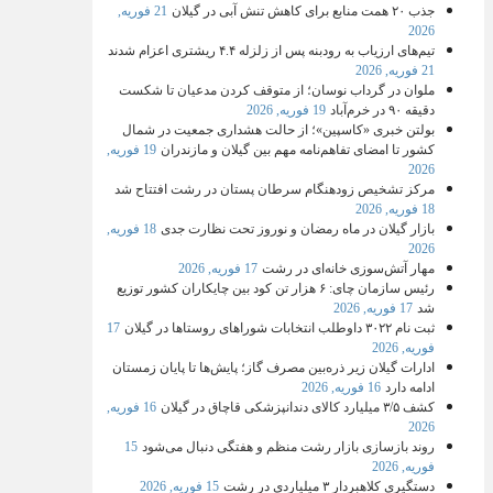
جذب ۲۰ همت منابع برای کاهش تنش آبی در گیلان
21 فوریه,
2026
تیم‌های ارزیاب به رودبنه پس از زلزله ۴.۴ ریشتری اعزام شدند
21 فوریه, 2026
ملوان در گرداب نوسان؛ از متوقف کردن مدعیان تا شکست
دقیقه ۹۰ در خرم‌آباد
19 فوریه, 2026
بولتن خبری «کاسپین»؛ از حالت هشداری جمعیت در شمال
کشور تا امضای تفاهم‌نامه مهم بین گیلان و مازندران
19 فوریه,
2026
مرکز تشخیص زودهنگام سرطان پستان در رشت افتتاح شد
18 فوریه, 2026
بازار گیلان در ماه رمضان و نوروز تحت نظارت جدی
18 فوریه,
2026
مهار آتش‌سوزی خانه‌ای در رشت
17 فوریه, 2026
رئیس سازمان چای: ۶ هزار تن کود بین چایکاران کشور توزیع
شد
17 فوریه, 2026
ثبت‌ نام ۳۰۲۲ داوطلب انتخابات شوراهای روستاها در گیلان
17
فوریه, 2026
ادارات گیلان زیر ذره‌بین مصرف گاز؛ پایش‌ها تا پایان زمستان
ادامه دارد
16 فوریه, 2026
کشف ۳/۵ میلیارد کالای دندانپزشکی قاچاق در گیلان
16 فوریه,
2026
روند بازسازی بازار رشت منظم و هفتگی دنبال می‌شود
15
فوریه, 2026
دستگیری کلاهبردار ۳ میلیاردی در رشت
15 فوریه, 2026