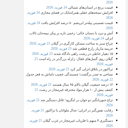
2026
قیمت برنج در استان‌های شمالی
24 فوریه, 2026
افزایش نسخه‌های جعلی همراه‌بانک در فضای مجازی
24 فوریه,
2026
قیمت تضمینی پیله‌تر ابریشم ۸۰ درصد افزایش یافت
24 فوریه,
2026
آتش و نبرد با دستان خالی؛ زخمی تازه بر پیکر نیمه‌جان تالاب
انزلی
24 فوریه, 2026
چراغ سبز به ساخت مسکن کارگری در گیلان
23 فوریه, 2026
جریمه مازیار زارع قطعی شد
23 فوریه, 2026
۱۵ دهیار خاطی در رشت راهی دادگاه شدند
23 فوریه, 2026
گیلان روی گسل‌های فعال: زلزله بزرگ‌تر در راه است
23
فوریه, 2026
تراکتور در باتلاق انزلی گیر کرد
23 فوریه, 2026
نساجی به صدر برگشت؛ چسبندگی عجیب داماش به قعر جدول
22 فوریه, 2026
۱۲ درصد جمعیت گیلان بالای ۶۵ سال هستند
22 فوریه, 2026
کشف بیش از ۱۰ هزار مواد محترقه غیرمجاز در رشت
22
فوریه, 2026
نزاع جنون‌انگیز دو جوان در لنگرود؛ قاتل دستگیر شد
22 فوریه,
2026
رقابت نفس‌گیر در انزلی؛ جدال ملوانان با تراکتور
21 فوریه,
2026
دستگیری ۴ متهم با فلزیاب غیرمجاز در غرب گیلان
21 فوریه,
2026