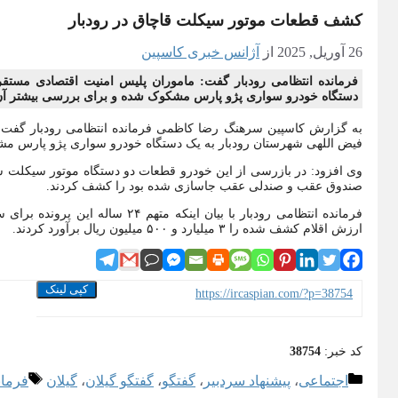
کشف قطعات موتور سیکلت قاچاق در رودبار
26 آوریل, 2025
از
آژانس خبری کاسپین
فرمانده انتظامی رودبار گفت: ماموران پلیس امنیت اقتصادی مستق
دستگاه خودرو سواری پژو پارس مشکوک شده و برای بررسی بیشتر آن 
به گزارش کاسپین سرهنگ رضا کاظمی فرمانده انتظامی رودبار گفت:
فیض اللهی شهرستان رودبار به یک دستگاه خودرو سواری پژو پارس مش
صندوق عقب و صندلی عقب جاسازی شده بود را کشف کردند.
فرمانده انتظامی رودبار با بیان ای
ارزش اقلام کشف شده را ۳ میلیارد و ۵۰۰ میلیون ریال برآورد کردند.
کپی لینک
https://ircaspian.com/?p=38754
کد خبر:
38754
دسته‌ها
برچس
اجتماعی
،
پیشنهاد سردبیر
،
گفتگو
،
گفتگو گیلان
،
گیلان
فرمان