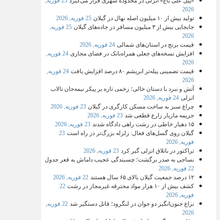
«پیل علی باغ» انزلی در محدوده شهری قرار می‌گیرد
25 فوریه,
2026
تولید بیش از ۱۰ میلیون اصله نهال در گیلان
25 فوریه, 2026
جابجایی بیش از ۳ میلیون مسافر در جاده‌های گیلان
25 فوریه,
2026
قیمت برنج در استان‌های شمالی
24 فوریه, 2026
افزایش نسخه‌های جعلی همراه‌بانک در فضای مجازی
24 فوریه,
2026
قیمت تضمینی پیله‌تر ابریشم ۸۰ درصد افزایش یافت
24 فوریه,
2026
آتش و نبرد با دستان خالی؛ زخمی تازه بر پیکر نیمه‌جان تالاب
انزلی
24 فوریه, 2026
چراغ سبز به ساخت مسکن کارگری در گیلان
23 فوریه, 2026
جریمه مازیار زارع قطعی شد
23 فوریه, 2026
۱۵ دهیار خاطی در رشت راهی دادگاه شدند
23 فوریه, 2026
گیلان روی گسل‌های فعال: زلزله بزرگ‌تر در راه است
23
فوریه, 2026
تراکتور در باتلاق انزلی گیر کرد
23 فوریه, 2026
نساجی به صدر برگشت؛ چسبندگی عجیب داماش به قعر جدول
22 فوریه, 2026
۱۲ درصد جمعیت گیلان بالای ۶۵ سال هستند
22 فوریه, 2026
کشف بیش از ۱۰ هزار مواد محترقه غیرمجاز در رشت
22
فوریه, 2026
نزاع جنون‌انگیز دو جوان در لنگرود؛ قاتل دستگیر شد
22 فوریه,
2026