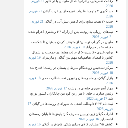
رقابت نفس‌گیر در انزلی؛ جدال ملوانان با تراکتور
21 فوریه,
2026
دستگیری ۴ متهم با فلزیاب غیرمجاز در غرب گیلان
21 فوریه,
2026
جذب ۲۰ همت منابع برای کاهش تنش آبی در گیلان
21 فوریه,
2026
تیم‌های ارزیاب به رودبنه پس از زلزله ۴.۴ ریشتری اعزام شدند
21 فوریه, 2026
ملوان در گرداب نوسان؛ از متوقف کردن مدعیان تا شکست
دقیقه ۹۰ در خرم‌آباد
19 فوریه, 2026
بولتن خبری «کاسپین»؛ از حالت هشداری جمعیت در شمال
کشور تا امضای تفاهم‌نامه مهم بین گیلان و مازندران
19 فوریه,
2026
مرکز تشخیص زودهنگام سرطان پستان در رشت افتتاح شد
18 فوریه, 2026
بازار گیلان در ماه رمضان و نوروز تحت نظارت جدی
18 فوریه,
2026
مهار آتش‌سوزی خانه‌ای در رشت
17 فوریه, 2026
رئیس سازمان چای: ۶ هزار تن کود بین چایکاران کشور توزیع
شد
17 فوریه, 2026
ثبت‌ نام ۳۰۲۲ داوطلب انتخابات شوراهای روستاها در گیلان
17
فوریه, 2026
ادارات گیلان زیر ذره‌بین مصرف گاز؛ پایش‌ها تا پایان زمستان
ادامه دارد
16 فوریه, 2026
کشف ۳/۵ میلیارد کالای دندانپزشکی قاچاق در گیلان
16 فوریه,