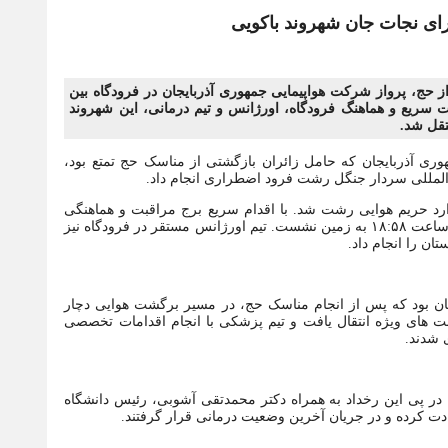
رای نجات جان شهروند باکویی
حج، پرواز شرکت هواپیمایی جمهوری آذربایجان در فرودگاه بین
سریع و هماهنگ فرودگاه، اورژانس و تیم درمانی، این شهروند
تقل شد.
به شرکت هواپیمایی جمهوری آذربایجان که حامل زائران بازگشتی از مناسک حج تمتع بود،
المللی سردار جنگل رشت فرود اضطراری انجام داد.
 اضطراری پزشکی وارد حریم هوایی رشت شد. با اقدام سریع برج مراقبت و هماهنگی
مؤثر با خلبان، امکان فرود ایمن در باند فرودگاه فراهم شد و هواپیما در ساعت ۱۸:۵۸ به زمین نشست. تیم اورژانس مستقر در فرودگاه نیز
ان را انجام داد.
 جمهوری آذربایجان بود که پس از انجام مناسک حج، در مسیر برگشت هوایی دچار
ت های ویژه انتقال یافت و تیم پزشکی با انجام اقدامات تخصصی
 شدند.
در پی این رخداد به همراه دکتر محمدتقی آشوبی، رئیس دانشگاه
ادت کرده و در جریان آخرین وضعیت درمانی قرار گرفتند.