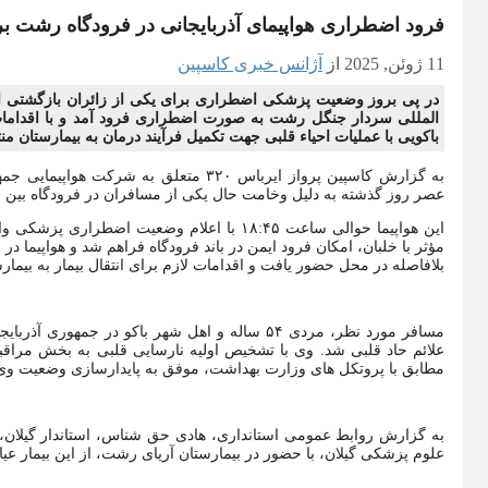
فرود اضطراری هواپیمای آذربایجانی در فرودگاه رشت ب
11 ژوئن, 2025
از
آژانس خبری کاسپین
در پی بروز وضعیت پزشکی اضطراری برای یکی از زائران بازگشتی از 
المللی سردار جنگل رشت به صورت اضطراری فرود آمد و با اقدامات 
باکویی با عملیات احیاء قلبی جهت تکمیل فرآیند درمان به بیمارستان من
به گزارش کاسپین پرواز ایرباس ۳۲۰ متعلق 
عصر روز گذشته به دلیل وخامت حال یکی از مسافران در فرودگاه بین 
این هواپیما حوالی ساعت ۱۸:۴۵ با اعلام وضعیت
بلافاصله در محل حضور یافت و اقدامات لازم برای انتقال بیمار به بیمارست
مسافر مورد نظر، مردی ۵۴ ساله و اهل شهر باکو در
علائم حاد قلبی شد. وی با تشخیص اولیه نارسایی قلبی به بخش مراقب
مطابق با پروتکل های وزارت بهداشت، موفق به پایدارسازی وضعیت وی
به گزارش روابط عمومی استانداری، هادی حق شناس، استاندار گیلان، 
علوم پزشکی گیلان، با حضور در بیمارستان آریای رشت، از این بیمار عی