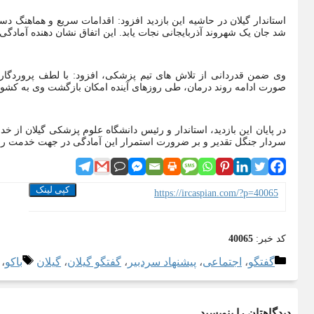
استاندار گیلان در حاشیه این بازدید افزود: اقدامات سریع و هماهنگ 
شد جان یک شهروند آذربایجانی نجات یابد. این اتفاق نشان دهنده آمادگ
وی ضمن قدردانی از تلاش های تیم پزشکی، افزود: با لطف پروردگار
صورت ادامه روند درمان، طی روزهای آینده امکان بازگشت وی به کشور
در پایان این بازدید، استاندار و رئیس دانشگاه علوم پزشکی گیلان از 
سردار جنگل تقدیر و بر ضرورت استمرار این آمادگی در جهت خدمت رسان
کپی لینک
https://ircaspian.com/?p=40065
کد خبر:
40065
دسته‌ها
برچس
گفتگو
،
اجتماعی
،
پیشنهاد سردبیر
،
گفتگو گیلان
،
گیلان
باکو
،
دیدگاهتان را بنویسید