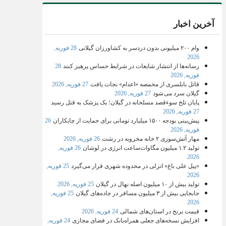
آخرین اخبار
وام ۲۰۰ میلیونی بدون دردسر به کشاورزان گیلانی
28 فوریه,
2026
رسانه‌ها از انتشار شایعات در شرایط حساس پرهیز کنند
28
فوریه, 2026
قاتل بابلسری از مخمصه «اعدام» نجات یافت
27 فوریه, 2026
گیلان سرد می شود
27 فوریه, 2026
پایان تلخ سوءقصد مسلحانه در گیلان؛ یک پزشک به قتل رسید
27 فوریه, 2026
پیش‌بینی بودجه ۱۵۰۰ میلیارد تومانی برای حمایت از چایکاران
26
فوریه, 2026
مهار آتش‌سوزی ۲ خانه مخروبه در رشت
26 فوریه, 2026
تولید ۱.۲ میلیون مگاوات‌ساعت انرژی در لوشان
26 فوریه,
2026
«پیل علی باغ» انزلی در محدوده شهری قرار می‌گیرد
25 فوریه,
2026
تولید بیش از ۱۰ میلیون اصله نهال در گیلان
25 فوریه, 2026
جابجایی بیش از ۳ میلیون مسافر در جاده‌های گیلان
25 فوریه,
2026
قیمت برنج در استان‌های شمالی
24 فوریه, 2026
افزایش نسخه‌های جعلی همراه‌بانک در فضای مجازی
24 فوریه,