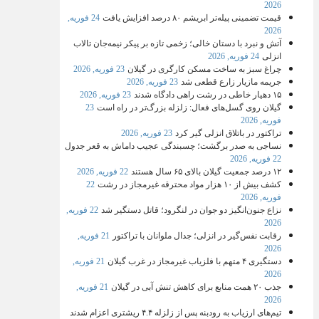
2026
قیمت تضمینی پیله‌تر ابریشم ۸۰ درصد افزایش یافت
24 فوریه,
2026
آتش و نبرد با دستان خالی؛ زخمی تازه بر پیکر نیمه‌جان تالاب
انزلی
24 فوریه, 2026
چراغ سبز به ساخت مسکن کارگری در گیلان
23 فوریه, 2026
جریمه مازیار زارع قطعی شد
23 فوریه, 2026
۱۵ دهیار خاطی در رشت راهی دادگاه شدند
23 فوریه, 2026
گیلان روی گسل‌های فعال: زلزله بزرگ‌تر در راه است
23
فوریه, 2026
تراکتور در باتلاق انزلی گیر کرد
23 فوریه, 2026
نساجی به صدر برگشت؛ چسبندگی عجیب داماش به قعر جدول
22 فوریه, 2026
۱۲ درصد جمعیت گیلان بالای ۶۵ سال هستند
22 فوریه, 2026
کشف بیش از ۱۰ هزار مواد محترقه غیرمجاز در رشت
22
فوریه, 2026
نزاع جنون‌انگیز دو جوان در لنگرود؛ قاتل دستگیر شد
22 فوریه,
2026
رقابت نفس‌گیر در انزلی؛ جدال ملوانان با تراکتور
21 فوریه,
2026
دستگیری ۴ متهم با فلزیاب غیرمجاز در غرب گیلان
21 فوریه,
2026
جذب ۲۰ همت منابع برای کاهش تنش آبی در گیلان
21 فوریه,
2026
تیم‌های ارزیاب به رودبنه پس از زلزله ۴.۴ ریشتری اعزام شدند