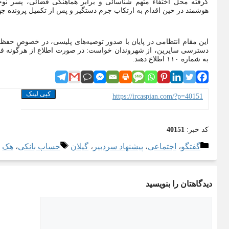
هوشمند در حین اقدام به ارتکاب جرم دستگیر و پس از تکمیل پرونده 
این مقام انتظامی در پایان با صدور توصیه‌های پلیسی، در خصوص حف
دسترسی سایرین، از شهروندان خواست: در صورت اطلاع از هرگونه فعا
به شماره ۱۱۰ اطلاع دهند.
کپی لینک
https://ircaspian.com/?p=40151
کد خبر:
40151
دسته‌ها
برچسب‌ها
گفتگو
،
اجتماعی
،
پیشنهاد سردبیر
،
گیلان
حساب بانکی
،
هک
دیدگاهتان را بنویسید
دیدگاه