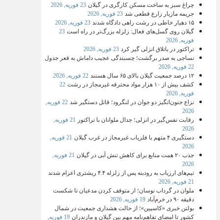
چراغ سبز به ساخت مسکن کارگری در گیلان
23 فوریه, 2026
جریمه مازیار زارع قطعی شد
23 فوریه, 2026
۱۵ دهیار خاطی در رشت راهی دادگاه شدند
23 فوریه, 2026
گیلان روی گسل‌های فعال: زلزله بزرگ‌تر در راه است
23
فوریه, 2026
تراکتور در باتلاق انزلی گیر کرد
23 فوریه, 2026
نساجی به صدر برگشت؛ چسبندگی عجیب داماش به قعر جدول
22 فوریه, 2026
۱۲ درصد جمعیت گیلان بالای ۶۵ سال هستند
22 فوریه, 2026
کشف بیش از ۱۰ هزار مواد محترقه غیرمجاز در رشت
22
فوریه, 2026
نزاع جنون‌انگیز دو جوان در لنگرود؛ قاتل دستگیر شد
22 فوریه,
2026
رقابت نفس‌گیر در انزلی؛ جدال ملوانان با تراکتور
21 فوریه,
2026
دستگیری ۴ متهم با فلزیاب غیرمجاز در غرب گیلان
21 فوریه,
2026
جذب ۲۰ همت منابع برای کاهش تنش آبی در گیلان
21 فوریه,
2026
تیم‌های ارزیاب به رودبنه پس از زلزله ۴.۴ ریشتری اعزام شدند
21 فوریه, 2026
ملوان در گرداب نوسان؛ از متوقف کردن مدعیان تا شکست
دقیقه ۹۰ در خرم‌آباد
19 فوریه, 2026
بولتن خبری «کاسپین»؛ از حالت هشداری جمعیت در شمال
کشور تا امضای تفاهم‌نامه مهم بین گیلان و مازندران
19 فوریه,