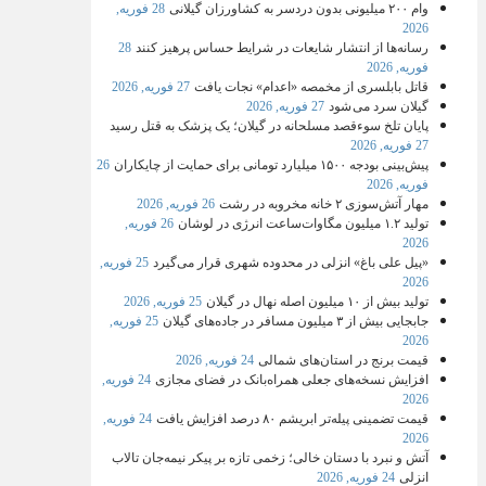
وام ۲۰۰ میلیونی بدون دردسر به کشاورزان گیلانی
28 فوریه,
2026
رسانه‌ها از انتشار شایعات در شرایط حساس پرهیز کنند
28
فوریه, 2026
قاتل بابلسری از مخمصه «اعدام» نجات یافت
27 فوریه, 2026
گیلان سرد می شود
27 فوریه, 2026
پایان تلخ سوءقصد مسلحانه در گیلان؛ یک پزشک به قتل رسید
27 فوریه, 2026
پیش‌بینی بودجه ۱۵۰۰ میلیارد تومانی برای حمایت از چایکاران
26
فوریه, 2026
مهار آتش‌سوزی ۲ خانه مخروبه در رشت
26 فوریه, 2026
تولید ۱.۲ میلیون مگاوات‌ساعت انرژی در لوشان
26 فوریه,
2026
«پیل علی باغ» انزلی در محدوده شهری قرار می‌گیرد
25 فوریه,
2026
تولید بیش از ۱۰ میلیون اصله نهال در گیلان
25 فوریه, 2026
جابجایی بیش از ۳ میلیون مسافر در جاده‌های گیلان
25 فوریه,
2026
قیمت برنج در استان‌های شمالی
24 فوریه, 2026
افزایش نسخه‌های جعلی همراه‌بانک در فضای مجازی
24 فوریه,
2026
قیمت تضمینی پیله‌تر ابریشم ۸۰ درصد افزایش یافت
24 فوریه,
2026
آتش و نبرد با دستان خالی؛ زخمی تازه بر پیکر نیمه‌جان تالاب
انزلی
24 فوریه, 2026