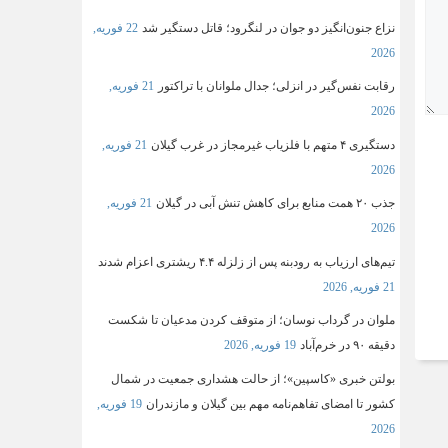
نزاع جنون‌انگیز دو جوان در لنگرود؛ قاتل دستگیر شد
22 فوریه,
2026
رقابت نفس‌گیر در انزلی؛ جدال ملوانان با تراکتور
21 فوریه,
2026
دستگیری ۴ متهم با فلزیاب غیرمجاز در غرب گیلان
21 فوریه,
2026
جذب ۲۰ همت منابع برای کاهش تنش آبی در گیلان
21 فوریه,
2026
تیم‌های ارزیاب به رودبنه پس از زلزله ۴.۴ ریشتری اعزام شدند
21 فوریه, 2026
ملوان در گرداب نوسان؛ از متوقف کردن مدعیان تا شکست
دقیقه ۹۰ در خرم‌آباد
19 فوریه, 2026
بولتن خبری «کاسپین»؛ از حالت هشداری جمعیت در شمال
کشور تا امضای تفاهم‌نامه مهم بین گیلان و مازندران
19 فوریه,
2026