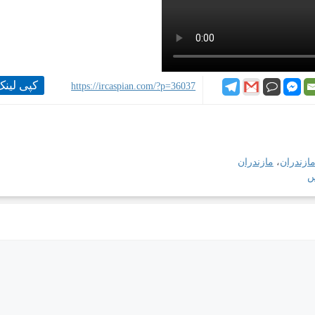
کپی لینک
https://ircaspian.com/?p=36037
ازندران
،
مازندران
س