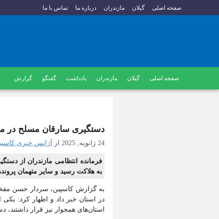
صفحه اصلی
گیلان
مازندران
درباره ما
تماس با ما
صفحه اصلی
گیلان
مازندران
یادداشت
گفتگو
گزارش
دستگیری سارقان مسلح در ماز
24 ژانویه, 2025
از
آژانس خبری کاسپی
فرمانده انتظامی مازندران از دستگي
به هلاکت رسید و سایر متهمان پرونده
به گزارش کاسپین، سردار حسن مفخمی
در استان خبر داد و اظهار کرد: یکی 
استان‌های همجوار نیز قرار داشتند، د