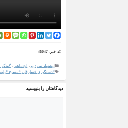
کد خبر:
36037
پیشنهاد سردبیر
،
اجتماعی
،
گفتگو م
#دستگیری #سارقان #مسلح #پلی
دیدگاهتان را بنویسید