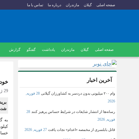
صفحه اصلی
گیلان
مازندران
درباره ما
تماس با ما
صفحه اصلی
گیلان
مازندران
یادداشت
گفتگو
گزارش
آخرین اخبار
خودر
29 ژوئن, 2025
وام ۲۰۰ میلیونی بدون دردسر به کشاورزان گیلانی
28 فوریه,
2026
برید
شده
رسانه‌ها از انتشار شایعات در شرایط حساس پرهیز کنند
28
فوریه, 2026
کیلو
قاتل بابلسری از مخمصه «اعدام» نجات یافت
27 فوریه, 2026
خسارت