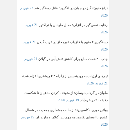
نزاع جنون‌انگیز دو جوان در لنگرود؛ قاتل دستگیر شد
22 فوریه,
2026
رقابت نفس‌گیر در انزلی؛ جدال ملوانان با تراکتور
21 فوریه,
2026
دستگیری ۴ متهم با فلزیاب غیرمجاز در غرب گیلان
21 فوریه,
2026
جذب ۲۰ همت منابع برای کاهش تنش آبی در گیلان
21 فوریه,
2026
تیم‌های ارزیاب به رودبنه پس از زلزله ۴.۴ ریشتری اعزام شدند
21 فوریه, 2026
ملوان در گرداب نوسان؛ از متوقف کردن مدعیان تا شکست
دقیقه ۹۰ در خرم‌آباد
19 فوریه, 2026
بولتن خبری «کاسپین»؛ از حالت هشداری جمعیت در شمال
کشور تا امضای تفاهم‌نامه مهم بین گیلان و مازندران
19 فوریه,
2026