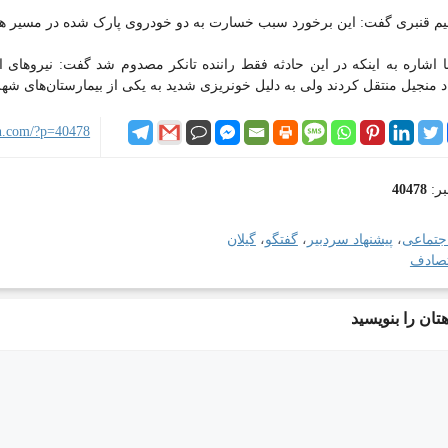
هیم قنبری گفت: این برخورد سبب خسارت به دو خودروی پارک شده در مسیر ه
 منجیل منتقل کردند ولی به دلیل خونریزی شدید به یکی از بیمارستان‌های ش
ian.com/?p=40478
بر:
40478
جتماعی
،
پیشنهاد سردبیر
،
گفتگو
،
گیلان
صادف
تان را بنویسید