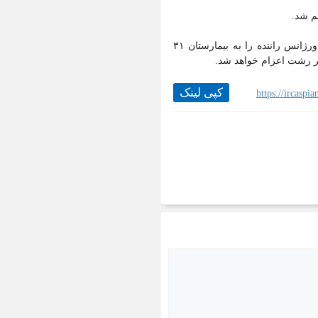
م شد.
وی با اشاره به اینکه در این حادثه فقط راننده تانکر مصدوم شد گفت: نیرو‌های اورژانس راننده را به بیمارستان ۳۱
هر رشت اعزام خواهد شد.
کپی لینک
https://ircasp