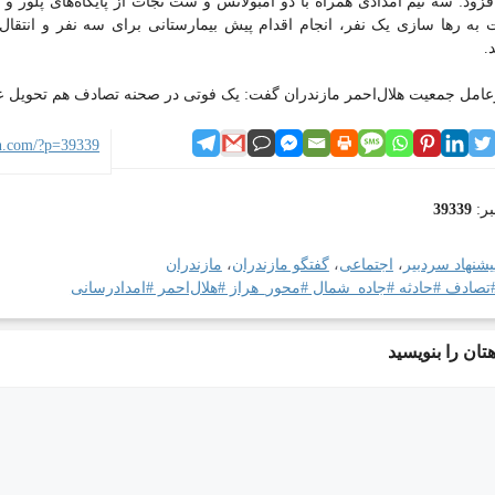
زود: سه تیم امدادی همراه با دو آمبولانس و ست نجات از پایگاه‌های پلور و
 به رها سازی یک نفر، انجام اقدام پیش بیمارستانی برای سه نفر و انتقا
.
عامل جمعیت هلال‌احمر مازندران گفت: یک فوتی در صحنه تصادف هم تحویل ع
ian.com/?p=39339
بر:
39339
یشنهاد سردبیر
،
اجتماعی
،
گفتگو مازندران
،
مازندران
تصادف #حادثه #جاده_شمال #محور_هراز #هلال‌احمر #امدادرسانی
تان را بنویسید