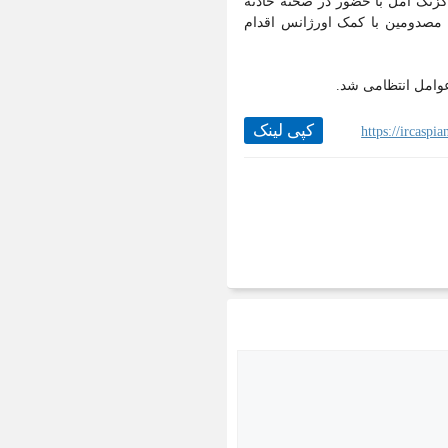
 گزنک آمل با حضور در صحنه حادثه
ل مصدومین با کمک اورژانس اقدام
وامل انتظامی شد.
کپی لینک
https://ircasp