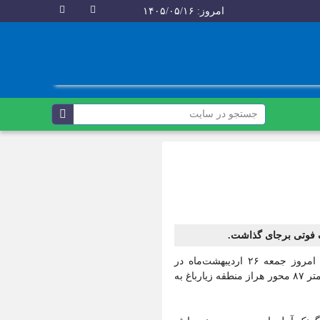
امروز: ۱۴۰۵/۰۵/۱۶
به گزارش کاسپین غلامعلی فخاری مدیرعامل جمعیت هلال‌احمر مازندران صبح امروز جمعه ۲۶ اردیبهشت‌ماه در
گفت‌وگو با خبرنگاران، اظهار کرد: شب گذشته برخورد خودرو تیبا با کامیون در کیلومتر ۸۷ محور هراز منطقه زیارباغ به