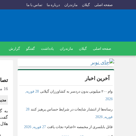
صفحه اصلی
گیلان
مازندران
درباره ما
تماس با ما
صفحه اصلی
گیلان
مازندران
یادداشت
گفتگو
گزارش
آخرین اخبار
تصادف 
16 می, 2025
وام ۲۰۰ میلیونی بدون دردسر به کشاورزان گیلانی
28 فوریه,
2026
مدیرع
رسانه‌ها از انتشار شایعات در شرایط حساس پرهیز کنند
28
فوریه, 2026
هلال‌
قاتل بابلسری از مخمصه «اعدام» نجات یافت
27 فوریه, 2026