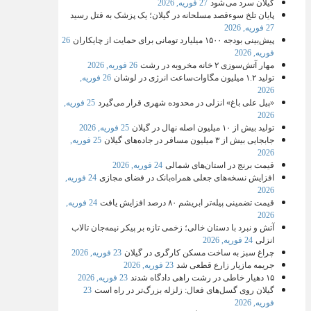
گیلان سرد می شود
27 فوریه, 2026
پایان تلخ سوءقصد مسلحانه در گیلان؛ یک پزشک به قتل رسید
27 فوریه, 2026
پیش‌بینی بودجه ۱۵۰۰ میلیارد تومانی برای حمایت از چایکاران
26
فوریه, 2026
مهار آتش‌سوزی ۲ خانه مخروبه در رشت
26 فوریه, 2026
تولید ۱.۲ میلیون مگاوات‌ساعت انرژی در لوشان
26 فوریه,
2026
«پیل علی باغ» انزلی در محدوده شهری قرار می‌گیرد
25 فوریه,
2026
تولید بیش از ۱۰ میلیون اصله نهال در گیلان
25 فوریه, 2026
جابجایی بیش از ۳ میلیون مسافر در جاده‌های گیلان
25 فوریه,
2026
قیمت برنج در استان‌های شمالی
24 فوریه, 2026
افزایش نسخه‌های جعلی همراه‌بانک در فضای مجازی
24 فوریه,
2026
قیمت تضمینی پیله‌تر ابریشم ۸۰ درصد افزایش یافت
24 فوریه,
2026
آتش و نبرد با دستان خالی؛ زخمی تازه بر پیکر نیمه‌جان تالاب
انزلی
24 فوریه, 2026
چراغ سبز به ساخت مسکن کارگری در گیلان
23 فوریه, 2026
جریمه مازیار زارع قطعی شد
23 فوریه, 2026
۱۵ دهیار خاطی در رشت راهی دادگاه شدند
23 فوریه, 2026
گیلان روی گسل‌های فعال: زلزله بزرگ‌تر در راه است
23
فوریه, 2026