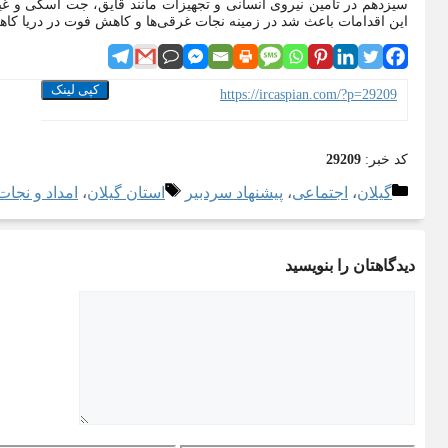
سیزدهم در تامین نیروی انسانی و تجهیزات مانند قایق، جت اسکی و غیره
این اقدامات باعث شد در زمینه نجات غرقی‌ها و کاهش فوت در دریا ک
کپی لینک
https://ircaspian.com/?p=29209
کد خبر:
29209
دسته‌ها
برچسب‌ها
گیلان
،
اجتماعی
،
پیشنهاد سردبیر
استان گیلان
،
امداد و نجات
دیدگاهتان را بنویسید
دیدگاه