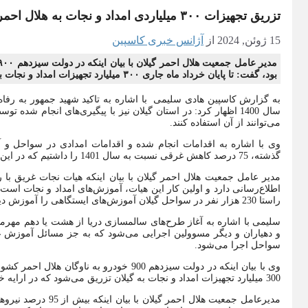
تزریق تجهیزات ۳۰۰ میلیاردی امداد و نجات به هلال احمر گیلان
15 ژوئن, 2024
از
آژانس خبری کاسپین
بود، گفت: تا پایان خرداد ماه جاری ۳۰۰ میلیارد تجهیزات امداد و نجات به گیلان تزریق می‌شود.
به گزارش کاسپین هادی سلیمی با اشاره به تاکید شهید جمهور به رف
سال 1400 اظهار کرد: در استان گیلان نیز با پیگیری‌های انجام 
می‌توانند از آن استفاده کنند.
وی با اشاره به اقدامات انجام شده و اقدامات امدادی در سواحل 
گذشته، 75 درصد کاهش غرقی نسبت به سال 1401 را داشتیم که در این خصوص گیلان رتبه اول را کسب کرده بود.
مدیر عامل جمعیت هلال احمر گیلان با بیان اینکه هیات نجات غریق با
اطلاع‌رسانی دارد و اولین کار این هیات، آموزش‌های امداد و نجات اس
راستا 230 هزار نفر در سواحل گیلان آموزش‌های ایستگاهی را آموزش دیدند.
سلیمی با اشاره به آغاز طرح‌های سالمسازی دریا از هشت یا دهم مهرما
و دهیاران و دیگر مسوولین اجرایی می‌شود که به جز مسائل آموزش غر
سواحل اجرا می‌شود.
300 میلیارد تجهیزات امداد و نجات به گیلان تزریق می‌شود که در ارایه خدمات به شهروندان نقش بسزایی دارد.
مدیرعامل جمعیت هلال 