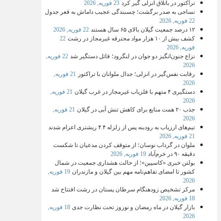
تراکتور در باتلاق انزلی گیر کرد
23 فوریه, 2026
نساجی به صدر برگشت؛ چسبندگی عجیب داماش به قعر جدول
22 فوریه, 2026
۱۲ درصد جمعیت گیلان بالای ۶۵ سال هستند
22 فوریه, 2026
کشف بیش از ۱۰ هزار مواد محترقه غیرمجاز در رشت
22
فوریه, 2026
نزاع جنون‌انگیز دو جوان در لنگرود؛ قاتل دستگیر شد
22 فوریه,
2026
رقابت نفس‌گیر در انزلی؛ جدال ملوانان با تراکتور
21 فوریه,
2026
دستگیری ۴ متهم با فلزیاب غیرمجاز در غرب گیلان
21 فوریه,
2026
جذب ۲۰ همت منابع برای کاهش تنش آبی در گیلان
21 فوریه,
2026
تیم‌های ارزیاب به رودبنه پس از زلزله ۴.۴ ریشتری اعزام شدند
21 فوریه, 2026
ملوان در گرداب نوسان؛ از متوقف کردن مدعیان تا شکست
دقیقه ۹۰ در خرم‌آباد
19 فوریه, 2026
بولتن خبری «کاسپین»؛ از حالت هشداری جمعیت در شمال
کشور تا امضای تفاهم‌نامه مهم بین گیلان و مازندران
19 فوریه,
2026
مرکز تشخیص زودهنگام سرطان پستان در رشت افتتاح شد
18 فوریه, 2026
بازار گیلان در ماه رمضان و نوروز تحت نظارت جدی
18 فوریه,
2026