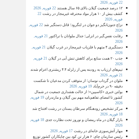
22 فوریه, 2026
۱۲ درصد جمعیت گیلان بالای ۶۵ سال هستند
22 فوریه, 2026
کشف بیش از ۱۰ هزار مواد محترقه غیرمجاز در رشت
22
فوریه, 2026
نزاع جنون‌انگیز دو جوان در لنگرود؛ قاتل دستگیر شد
22 فوریه,
2026
رقابت نفس‌گیر در انزلی؛ جدال ملوانان با تراکتور
21 فوریه,
2026
دستگیری ۴ متهم با فلزیاب غیرمجاز در غرب گیلان
21 فوریه,
2026
جذب ۲۰ همت منابع برای کاهش تنش آبی در گیلان
21 فوریه,
2026
تیم‌های ارزیاب به رودبنه پس از زلزله ۴.۴ ریشتری اعزام شدند
21 فوریه, 2026
ملوان در گرداب نوسان؛ از متوقف کردن مدعیان تا شکست
دقیقه ۹۰ در خرم‌آباد
19 فوریه, 2026
بولتن خبری «کاسپین»؛ از حالت هشداری جمعیت در شمال
کشور تا امضای تفاهم‌نامه مهم بین گیلان و مازندران
19 فوریه,
2026
مرکز تشخیص زودهنگام سرطان پستان در رشت افتتاح شد
18 فوریه, 2026
بازار گیلان در ماه رمضان و نوروز تحت نظارت جدی
18 فوریه,
2026
مهار آتش‌سوزی خانه‌ای در رشت
17 فوریه, 2026
رئیس سازمان چای: ۶ هزار تن کود بین چایکاران کشور توزیع