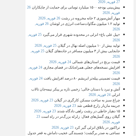
27 فوریه, 2026
پیش‌بینی بودجه ۱۵۰۰ میلیارد تومانی برای حمایت از چایکاران
26
فوریه, 2026
مهار آتش‌سوزی ۲ خانه مخروبه در رشت
26 فوریه, 2026
تولید ۱.۲ میلیون مگاوات‌ساعت انرژی در لوشان
26 فوریه,
2026
«پیل علی باغ» انزلی در محدوده شهری قرار می‌گیرد
25 فوریه,
2026
تولید بیش از ۱۰ میلیون اصله نهال در گیلان
25 فوریه, 2026
جابجایی بیش از ۳ میلیون مسافر در جاده‌های گیلان
25 فوریه,
2026
قیمت برنج در استان‌های شمالی
24 فوریه, 2026
افزایش نسخه‌های جعلی همراه‌بانک در فضای مجازی
24 فوریه,
2026
قیمت تضمینی پیله‌تر ابریشم ۸۰ درصد افزایش یافت
24 فوریه,
2026
آتش و نبرد با دستان خالی؛ زخمی تازه بر پیکر نیمه‌جان تالاب
انزلی
24 فوریه, 2026
چراغ سبز به ساخت مسکن کارگری در گیلان
23 فوریه, 2026
جریمه مازیار زارع قطعی شد
23 فوریه, 2026
۱۵ دهیار خاطی در رشت راهی دادگاه شدند
23 فوریه, 2026
گیلان روی گسل‌های فعال: زلزله بزرگ‌تر در راه است
23
فوریه, 2026
تراکتور در باتلاق انزلی گیر کرد
23 فوریه, 2026
نساجی به صدر برگشت؛ چسبندگی عجیب داماش به قعر جدول