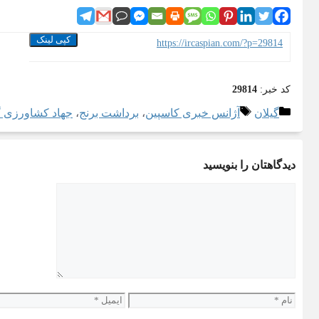
کپی لینک
https://ircaspian.com/?p=29814
کد خبر:
29814
دسته‌ها
برچسب‌ها
گیلان
آژانس خبری کاسپین
،
برداشت برنج
،
جهاد کشاورزی گ
دیدگاهتان را بنویسید
دیدگاه
نام
ایمیل