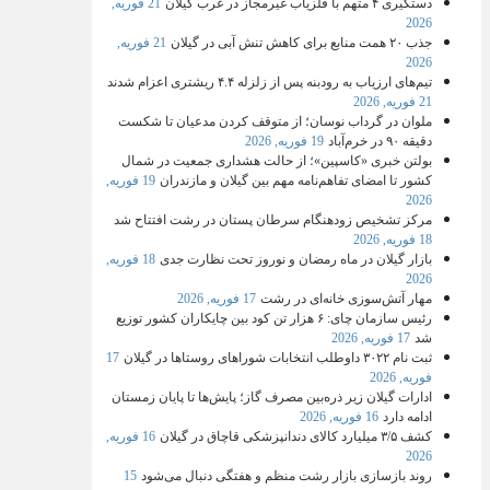
دستگیری ۴ متهم با فلزیاب غیرمجاز در غرب گیلان
21 فوریه,
2026
جذب ۲۰ همت منابع برای کاهش تنش آبی در گیلان
21 فوریه,
2026
تیم‌های ارزیاب به رودبنه پس از زلزله ۴.۴ ریشتری اعزام شدند
21 فوریه, 2026
ملوان در گرداب نوسان؛ از متوقف کردن مدعیان تا شکست
دقیقه ۹۰ در خرم‌آباد
19 فوریه, 2026
بولتن خبری «کاسپین»؛ از حالت هشداری جمعیت در شمال
کشور تا امضای تفاهم‌نامه مهم بین گیلان و مازندران
19 فوریه,
2026
مرکز تشخیص زودهنگام سرطان پستان در رشت افتتاح شد
18 فوریه, 2026
بازار گیلان در ماه رمضان و نوروز تحت نظارت جدی
18 فوریه,
2026
مهار آتش‌سوزی خانه‌ای در رشت
17 فوریه, 2026
رئیس سازمان چای: ۶ هزار تن کود بین چایکاران کشور توزیع
شد
17 فوریه, 2026
ثبت‌ نام ۳۰۲۲ داوطلب انتخابات شوراهای روستاها در گیلان
17
فوریه, 2026
ادارات گیلان زیر ذره‌بین مصرف گاز؛ پایش‌ها تا پایان زمستان
ادامه دارد
16 فوریه, 2026
کشف ۳/۵ میلیارد کالای دندانپزشکی قاچاق در گیلان
16 فوریه,
2026
روند بازسازی بازار رشت منظم و هفتگی دنبال می‌شود
15