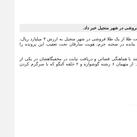
فروشی در شهر منجیل خبر داد.
به گزارش کاسپین سرهنگ رضا کاظمی با اشاره به ارجاع پرونده سرقت طلا از یک طلا فروشی در شهر منجیل به ارزش ۳ میلیارد ریال،
مانده در صحنه جرم، هویت سارقان تحت تعقیب این پرونده را
رقان که پدر و مادر ۴۶ ساله و دختر ۲۱ ساله هستند با هماهنگی قضائی و دریافت نیابت در مخفیگاهشان در یکی از
استان‌های همجوار با کمک ماموران اداره آگاهی رودبار خبر داد و افزود: از متهمان ۶ رشته گوشواره و ۲ حلقه النگو که با سرگرم کردن