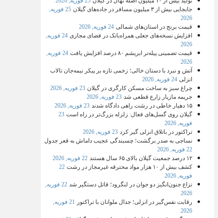
تولید بیش از ۱۰ میلیون اصله نهال در گیلان
25 فوریه, 2026
جابجایی بیش از ۳ میلیون مسافر در جاده‌های گیلان
25 فوریه,
2026
قیمت برنج در استان‌های شمالی
24 فوریه, 2026
افزایش نسخه‌های جعلی همراه‌بانک در فضای مجازی
24 فوریه,
2026
قیمت تضمینی پیله‌تر ابریشم ۸۰ درصد افزایش یافت
24 فوریه,
2026
آتش و نبرد با دستان خالی؛ زخمی تازه بر پیکر نیمه‌جان تالاب
انزلی
24 فوریه, 2026
چراغ سبز به ساخت مسکن کارگری در گیلان
23 فوریه, 2026
جریمه مازیار زارع قطعی شد
23 فوریه, 2026
۱۵ دهیار خاطی در رشت راهی دادگاه شدند
23 فوریه, 2026
گیلان روی گسل‌های فعال: زلزله بزرگ‌تر در راه است
23
فوریه, 2026
تراکتور در باتلاق انزلی گیر کرد
23 فوریه, 2026
نساجی به صدر برگشت؛ چسبندگی عجیب داماش به قعر جدول
22 فوریه, 2026
۱۲ درصد جمعیت گیلان بالای ۶۵ سال هستند
22 فوریه, 2026
کشف بیش از ۱۰ هزار مواد محترقه غیرمجاز در رشت
22
فوریه, 2026
نزاع جنون‌انگیز دو جوان در لنگرود؛ قاتل دستگیر شد
22 فوریه,
2026
رقابت نفس‌گیر در انزلی؛ جدال ملوانان با تراکتور
21 فوریه,
2026