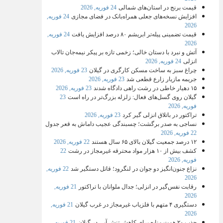
قیمت برنج در استان‌های شمالی
24 فوریه, 2026
افزایش نسخه‌های جعلی همراه‌بانک در فضای مجازی
24 فوریه,
2026
قیمت تضمینی پیله‌تر ابریشم ۸۰ درصد افزایش یافت
24 فوریه,
2026
آتش و نبرد با دستان خالی؛ زخمی تازه بر پیکر نیمه‌جان تالاب
انزلی
24 فوریه, 2026
چراغ سبز به ساخت مسکن کارگری در گیلان
23 فوریه, 2026
جریمه مازیار زارع قطعی شد
23 فوریه, 2026
۱۵ دهیار خاطی در رشت راهی دادگاه شدند
23 فوریه, 2026
گیلان روی گسل‌های فعال: زلزله بزرگ‌تر در راه است
23
فوریه, 2026
تراکتور در باتلاق انزلی گیر کرد
23 فوریه, 2026
نساجی به صدر برگشت؛ چسبندگی عجیب داماش به قعر جدول
22 فوریه, 2026
۱۲ درصد جمعیت گیلان بالای ۶۵ سال هستند
22 فوریه, 2026
کشف بیش از ۱۰ هزار مواد محترقه غیرمجاز در رشت
22
فوریه, 2026
نزاع جنون‌انگیز دو جوان در لنگرود؛ قاتل دستگیر شد
22 فوریه,
2026
رقابت نفس‌گیر در انزلی؛ جدال ملوانان با تراکتور
21 فوریه,
2026
دستگیری ۴ متهم با فلزیاب غیرمجاز در غرب گیلان
21 فوریه,
2026
جذب ۲۰ همت منابع برای کاهش تنش آبی در گیلان
21 فوریه,