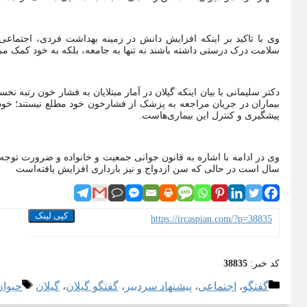
وی با تاکید بر اینکه افزایش دانش در زمینه بهداشت فردی، اجتماع
سلامت درک درستی داشته باشند نه تنها به جامعه، بلکه به خود کمک می‌
بیماران در جریان مراجعه به پزشک از فشارخون خود مطلع نیستند؛ خودم
پیشگیری و کنترل این بیماری‌هاست.
سال است در حالی که سن ازدواج و نیز بارداری افزایش یافته‌است
کپی لینک
https://ircaspian.com/?p=38835
کد خبر:
38835
دسته‌ها
برچس
گفتگو
،
اجتماعی
،
پیشنهاد سردبیر
،
گفتگو گیلان
،
گیلان
حیوان