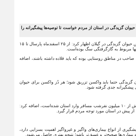
حیوان گزیدگی در استان از مردم خواست تا توصیه‌ها پیشگیرانه را
به گزارش کاسپین ، دکتر مهدی سلیمانی ضیابری بدون ذکر آمار افزایش حیوان گزیدگی در گیلان اظهار کرد: از ۲۵ اسفندماه پارسال تا ۱۵
 سگ‌های دارای صاحب در مناطق روستایی بوده که باید قلاده داشته باشند، اضافه
 گزیدگی حتما باید واکسن تزریق شود؛ هر دُز واکسن برای حیوان
وی با اشاره به گردشگر پذیربودن گیلان با بیان اینکه در نوروز امسال بیش از ۱۰ میلیون نفرشب مسافر وارد استان شده‌است، اضافه کرد:
 از پیش در استان مورد توجه مردم قرار گیرد.
گیری از انواع بیماری‌های واگیر و غیرواگیر اهمیت بسزایی دارد،
یماری‌ها صحیح‌تر و عمیق‌تر باشد؛ نتیجه بهتری حاصل می‌شود.