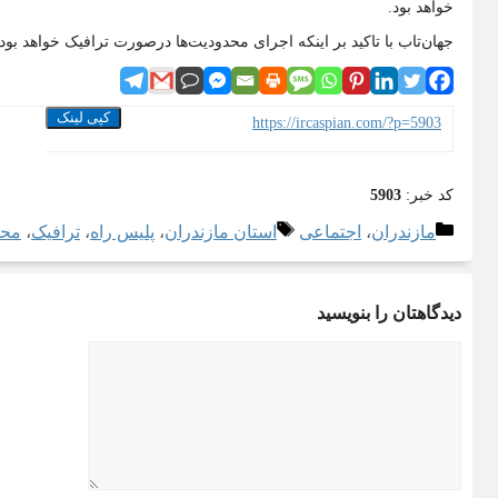
خواهد بود.
جهان‌تاب با تاکید بر اینکه اجرای محدودیت‌‌ها درصورت ترافیک خواهد بو
کپی لینک
https://ircaspian.com/?p=5903
کد خبر:
5903
دسته‌ها
برچسب‌ها
مازندران
،
اجتماعی
استان مازندران
،
پلیس راه
،
ترافیک
،
محد
دیدگاهتان را بنویسید
دیدگاه