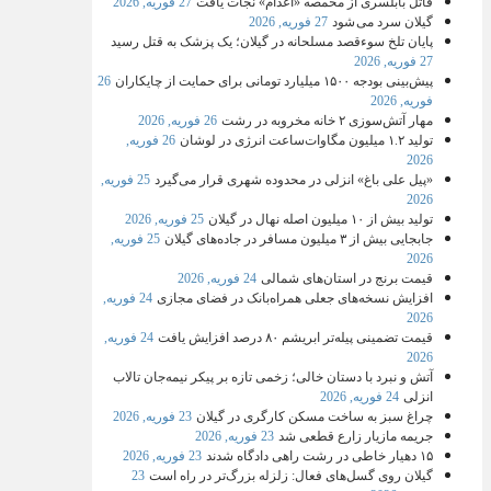
قاتل بابلسری از مخمصه «اعدام» نجات یافت
27 فوریه, 2026
گیلان سرد می شود
27 فوریه, 2026
پایان تلخ سوءقصد مسلحانه در گیلان؛ یک پزشک به قتل رسید
27 فوریه, 2026
پیش‌بینی بودجه ۱۵۰۰ میلیارد تومانی برای حمایت از چایکاران
26
فوریه, 2026
مهار آتش‌سوزی ۲ خانه مخروبه در رشت
26 فوریه, 2026
تولید ۱.۲ میلیون مگاوات‌ساعت انرژی در لوشان
26 فوریه,
2026
«پیل علی باغ» انزلی در محدوده شهری قرار می‌گیرد
25 فوریه,
2026
تولید بیش از ۱۰ میلیون اصله نهال در گیلان
25 فوریه, 2026
جابجایی بیش از ۳ میلیون مسافر در جاده‌های گیلان
25 فوریه,
2026
قیمت برنج در استان‌های شمالی
24 فوریه, 2026
افزایش نسخه‌های جعلی همراه‌بانک در فضای مجازی
24 فوریه,
2026
قیمت تضمینی پیله‌تر ابریشم ۸۰ درصد افزایش یافت
24 فوریه,
2026
آتش و نبرد با دستان خالی؛ زخمی تازه بر پیکر نیمه‌جان تالاب
انزلی
24 فوریه, 2026
چراغ سبز به ساخت مسکن کارگری در گیلان
23 فوریه, 2026
جریمه مازیار زارع قطعی شد
23 فوریه, 2026
۱۵ دهیار خاطی در رشت راهی دادگاه شدند
23 فوریه, 2026
گیلان روی گسل‌های فعال: زلزله بزرگ‌تر در راه است
23