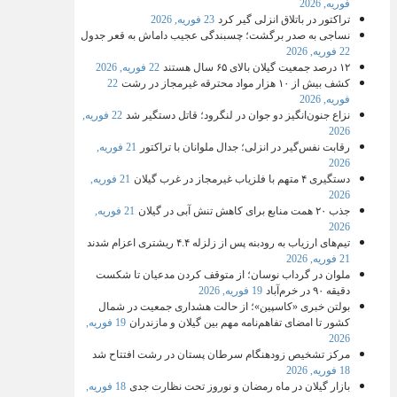
فوریه, 2026
تراکتور در باتلاق انزلی گیر کرد
23 فوریه, 2026
نساجی به صدر برگشت؛ چسبندگی عجیب داماش به قعر جدول
22 فوریه, 2026
۱۲ درصد جمعیت گیلان بالای ۶۵ سال هستند
22 فوریه, 2026
کشف بیش از ۱۰ هزار مواد محترقه غیرمجاز در رشت
22
فوریه, 2026
نزاع جنون‌انگیز دو جوان در لنگرود؛ قاتل دستگیر شد
22 فوریه,
2026
رقابت نفس‌گیر در انزلی؛ جدال ملوانان با تراکتور
21 فوریه,
2026
دستگیری ۴ متهم با فلزیاب غیرمجاز در غرب گیلان
21 فوریه,
2026
جذب ۲۰ همت منابع برای کاهش تنش آبی در گیلان
21 فوریه,
2026
تیم‌های ارزیاب به رودبنه پس از زلزله ۴.۴ ریشتری اعزام شدند
21 فوریه, 2026
ملوان در گرداب نوسان؛ از متوقف کردن مدعیان تا شکست
دقیقه ۹۰ در خرم‌آباد
19 فوریه, 2026
بولتن خبری «کاسپین»؛ از حالت هشداری جمعیت در شمال
کشور تا امضای تفاهم‌نامه مهم بین گیلان و مازندران
19 فوریه,
2026
مرکز تشخیص زودهنگام سرطان پستان در رشت افتتاح شد
18 فوریه, 2026
بازار گیلان در ماه رمضان و نوروز تحت نظارت جدی
18 فوریه,