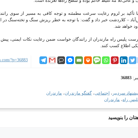
و عالی‌کلا مه غلیظ حاکم بوده و سطح راه‌ها لغزنده است.
ا تأکید بر لزوم رعایت سرعت مطمئنه و توجه کافی به مسیر از سوی رانند
آباد – کلاردشت خبر داد و گفت: با توجه به خطر ریزش سنگ و تخته‌سنگ در ای
د خواهد شد.
ست پلیس راه مازندران از رانندگان خواست ضمن رعایت نکات ایمنی، پیش
کی اطلاع کسب کنند.
ian.com/?p=36883
بر:
36883
یشنهاد سردبیر
،
اجتماعی
،
گفتگو مازندران
،
مازندران
لیس راه
،
مازندران
تان را بنویسید