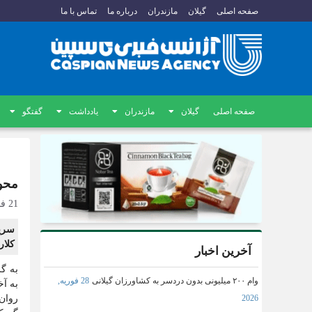
صفحه اصلی
گیلان
مازندران
درباره ما
تماس با ما
صفحه اصلی
گیلان
مازندران
یادداشت
گفتگو
محو
21 فوریه, 2025
سرپ
کلار
آخرین اخبار
به گ
وام ۲۰۰ میلیونی بدون دردسر به کشاورزان گیلانی
28 فوریه,
به آ
روان 
2026