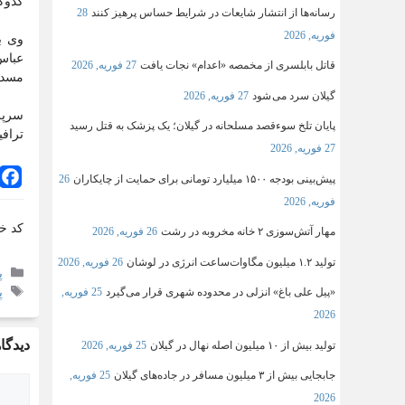
گدوک 
رسانه‌ها از انتشار شایعات در شرایط حساس پرهیز کنند
28
فوریه, 2026
وی ب
عباس‌
قاتل بابلسری از مخمصه «اعدام» نجات یافت
27 فوریه, 2026
مسدو
گیلان سرد می شود
27 فوریه, 2026
سرپر
پایان تلخ سوءقصد مسلحانه در گیلان؛ یک پزشک به قتل رسید
ترافی
27 فوریه, 2026
پیش‌بینی بودجه ۱۵۰۰ میلیارد تومانی برای حمایت از چایکاران
26
فوریه, 2026
کد خ
مهار آتش‌سوزی ۲ خانه مخروبه در رشت
26 فوریه, 2026
تولید ۱.۲ میلیون مگاوات‌ساعت انرژی در لوشان
26 فوریه, 2026
پ
پ
«پیل علی باغ» انزلی در محدوده شهری قرار می‌گیرد
25 فوریه,
2026
دیدگاه
تولید بیش از ۱۰ میلیون اصله نهال در گیلان
25 فوریه, 2026
جابجایی بیش از ۳ میلیون مسافر در جاده‌های گیلان
25 فوریه,
2026