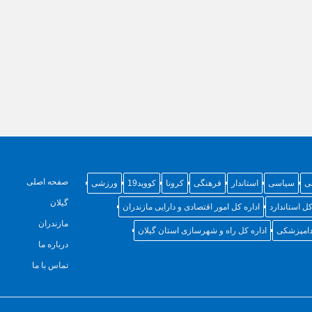
صفحه اصلی
ی
سیاسی
استاندار
فرهنگی
کرونا
کووید19
ورزشی
گیلان
کل استاندارد
اداره کل امور اقتصادی و دارایی مازندران
مازندران
 دامپزشکی
اداره کل راه و شهرسازی استان گیلان
درباره ما
تماس با ما