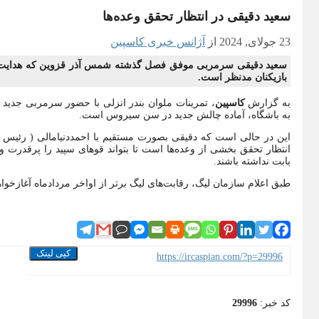
سعید دقیقی در انتظار تحقق وعده‌ها
23 جولای, 2024
از
آژانس خبری کاسپین
سعید دقیقی سرمربی موفق فصل گذشته شمس آذر قزوین که هدایت ملو
بازیکنان مدنظر است.
به گزارش
کاسپین
،
تمرینات ملوان بندر انزلی با حضور سرمربی جدید خ
به باشگاه، آماده چالش جدید در سن سیروس است.
این در حالی است که دقیقی بصورت مستقیم با احمددنیامالی ( رئیس م
انتظار تحقق بخشی از وعده‌ها است تا بتواند قوهای سپید را پرقدرت وا
بابت نداشته باشند.
طبق اعلام سازمان لیگ، رقابت‌های لیگ برتر از اواخر مردادماه آغازخوا
کپی لینک
https://ircaspian.com/?p=29996
کد خبر:
29996