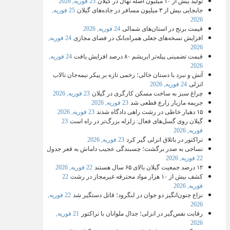
تولید بیش از ۱۰ میلیون اصله نهال در گیلان
25 فوریه, 2026
جابجایی بیش از ۳ میلیون مسافر در جاده‌های گیلان
25 فوریه,
2026
قیمت برنج در استان‌های شمالی
24 فوریه, 2026
افزایش نسخه‌های جعلی همراه‌بانک در فضای مجازی
24 فوریه,
2026
قیمت تضمینی پیله‌تر ابریشم ۸۰ درصد افزایش یافت
24 فوریه,
2026
آتش و نبرد با دستان خالی؛ زخمی تازه بر پیکر نیمه‌جان تالاب
انزلی
24 فوریه, 2026
چراغ سبز به ساخت مسکن کارگری در گیلان
23 فوریه, 2026
جریمه مازیار زارع قطعی شد
23 فوریه, 2026
۱۵ دهیار خاطی در رشت راهی دادگاه شدند
23 فوریه, 2026
گیلان روی گسل‌های فعال: زلزله بزرگ‌تر در راه است
23
فوریه, 2026
تراکتور در باتلاق انزلی گیر کرد
23 فوریه, 2026
نساجی به صدر برگشت؛ چسبندگی عجیب داماش به قعر جدول
22 فوریه, 2026
۱۲ درصد جمعیت گیلان بالای ۶۵ سال هستند
22 فوریه, 2026
کشف بیش از ۱۰ هزار مواد محترقه غیرمجاز در رشت
22
فوریه, 2026
نزاع جنون‌انگیز دو جوان در لنگرود؛ قاتل دستگیر شد
22 فوریه,
2026
رقابت نفس‌گیر در انزلی؛ جدال ملوانان با تراکتور
21 فوریه,
2026