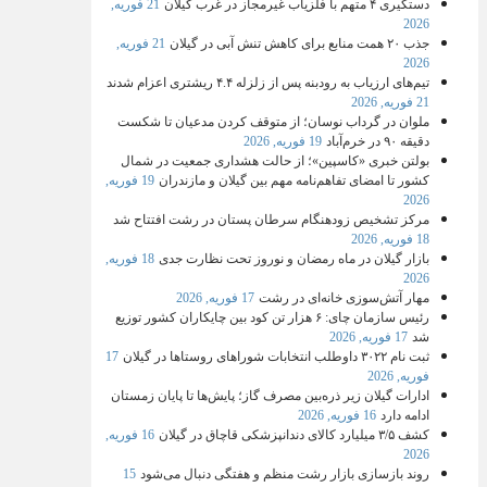
دستگیری ۴ متهم با فلزیاب غیرمجاز در غرب گیلان
21 فوریه,
2026
جذب ۲۰ همت منابع برای کاهش تنش آبی در گیلان
21 فوریه,
2026
تیم‌های ارزیاب به رودبنه پس از زلزله ۴.۴ ریشتری اعزام شدند
21 فوریه, 2026
ملوان در گرداب نوسان؛ از متوقف کردن مدعیان تا شکست
دقیقه ۹۰ در خرم‌آباد
19 فوریه, 2026
بولتن خبری «کاسپین»؛ از حالت هشداری جمعیت در شمال
کشور تا امضای تفاهم‌نامه مهم بین گیلان و مازندران
19 فوریه,
2026
مرکز تشخیص زودهنگام سرطان پستان در رشت افتتاح شد
18 فوریه, 2026
بازار گیلان در ماه رمضان و نوروز تحت نظارت جدی
18 فوریه,
2026
مهار آتش‌سوزی خانه‌ای در رشت
17 فوریه, 2026
رئیس سازمان چای: ۶ هزار تن کود بین چایکاران کشور توزیع
شد
17 فوریه, 2026
ثبت‌ نام ۳۰۲۲ داوطلب انتخابات شوراهای روستاها در گیلان
17
فوریه, 2026
ادارات گیلان زیر ذره‌بین مصرف گاز؛ پایش‌ها تا پایان زمستان
ادامه دارد
16 فوریه, 2026
کشف ۳/۵ میلیارد کالای دندانپزشکی قاچاق در گیلان
16 فوریه,
2026
روند بازسازی بازار رشت منظم و هفتگی دنبال می‌شود
15