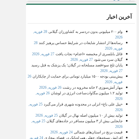
آخرین اخبار
وام ۲۰۰ میلیونی بدون دردسر به کشاورزان گیلانی
28 فوریه,
2026
رسانه‌ها از انتشار شایعات در شرایط حساس پرهیز کنند
28
فوریه, 2026
قاتل بابلسری از مخمصه «اعدام» نجات یافت
27 فوریه, 2026
گیلان سرد می شود
27 فوریه, 2026
پایان تلخ سوءقصد مسلحانه در گیلان؛ یک پزشک به قتل رسید
27 فوریه, 2026
پیش‌بینی بودجه ۱۵۰۰ میلیارد تومانی برای حمایت از چایکاران
26
فوریه, 2026
مهار آتش‌سوزی ۲ خانه مخروبه در رشت
26 فوریه, 2026
تولید ۱.۲ میلیون مگاوات‌ساعت انرژی در لوشان
26 فوریه,
2026
«پیل علی باغ» انزلی در محدوده شهری قرار می‌گیرد
25 فوریه,
2026
تولید بیش از ۱۰ میلیون اصله نهال در گیلان
25 فوریه, 2026
جابجایی بیش از ۳ میلیون مسافر در جاده‌های گیلان
25 فوریه,
2026
قیمت برنج در استان‌های شمالی
24 فوریه, 2026
افزایش نسخه‌های جعلی همراه‌بانک در فضای مجازی
24 فوریه,