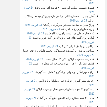
2026
قیمت تضمینی پیله‌تر ابریشم ۸۰ درصد افزایش یافت
24 فوریه,
2026
آتش و نبرد با دستان خالی؛ زخمی تازه بر پیکر نیمه‌جان تالاب
انزلی
24 فوریه, 2026
چراغ سبز به ساخت مسکن کارگری در گیلان
23 فوریه, 2026
جریمه مازیار زارع قطعی شد
23 فوریه, 2026
۱۵ دهیار خاطی در رشت راهی دادگاه شدند
23 فوریه, 2026
گیلان روی گسل‌های فعال: زلزله بزرگ‌تر در راه است
23
فوریه, 2026
تراکتور در باتلاق انزلی گیر کرد
23 فوریه, 2026
نساجی به صدر برگشت؛ چسبندگی عجیب داماش به قعر جدول
22 فوریه, 2026
۱۲ درصد جمعیت گیلان بالای ۶۵ سال هستند
22 فوریه, 2026
کشف بیش از ۱۰ هزار مواد محترقه غیرمجاز در رشت
22
فوریه, 2026
نزاع جنون‌انگیز دو جوان در لنگرود؛ قاتل دستگیر شد
22 فوریه,
2026
رقابت نفس‌گیر در انزلی؛ جدال ملوانان با تراکتور
21 فوریه,
2026
دستگیری ۴ متهم با فلزیاب غیرمجاز در غرب گیلان
21 فوریه,
2026
جذب ۲۰ همت منابع برای کاهش تنش آبی در گیلان
21 فوریه,
2026
تیم‌های ارزیاب به رودبنه پس از زلزله ۴.۴ ریشتری اعزام شدند