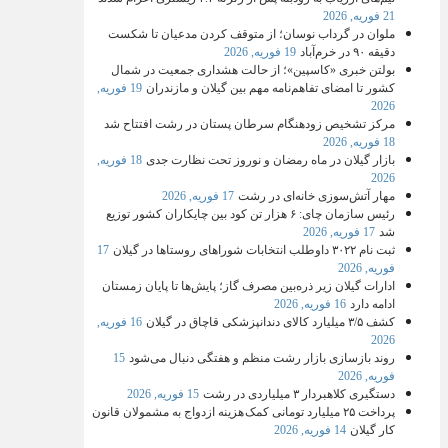
21 فوریه, 2026
ملوان در گرداب نوسان؛ از متوقف کردن مدعیان تا شکست
دقیقه ۹۰ در خرم‌آباد
19 فوریه, 2026
بولتن خبری «کاسپین»؛ از حالت هشداری جمعیت در شمال
کشور تا امضای تفاهم‌نامه مهم بین گیلان و مازندران
19 فوریه,
2026
مرکز تشخیص زودهنگام سرطان پستان در رشت افتتاح شد
18 فوریه, 2026
بازار گیلان در ماه رمضان و نوروز تحت نظارت جدی
18 فوریه,
2026
مهار آتش‌سوزی خانه‌ای در رشت
17 فوریه, 2026
رئیس سازمان چای: ۶ هزار تن کود بین چایکاران کشور توزیع
شد
17 فوریه, 2026
ثبت‌ نام ۳۰۲۲ داوطلب انتخابات شوراهای روستاها در گیلان
17
فوریه, 2026
ادارات گیلان زیر ذره‌بین مصرف گاز؛ پایش‌ها تا پایان زمستان
ادامه دارد
16 فوریه, 2026
کشف ۳/۵ میلیارد کالای دندانپزشکی قاچاق در گیلان
16 فوریه,
2026
روند بازسازی بازار رشت منظم و هفتگی دنبال می‌شود
15
فوریه, 2026
دستگیری کلاهبردار ۳ میلیاردی در رشت
15 فوریه, 2026
پرداخت ۲۵ میلیارد تومانی کمک هزینه ازدواج به مشمولان قانون
کار گیلان
14 فوریه, 2026