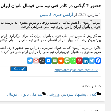
حضور ۴ گیلانی در کادر فنی تیم ملی فوتبال بانوان ایران
1 مارس, 2025
از
آژانس خبری کاسپین
مریم آزمون ، اعظم غلامی ، سمیه روحی و مریم معنوی به ترتیب به
فوتبال بانوان ایران را در اردوی تیم ملی همراهی کردند.
به گزارش کاسپین،تیم ملی فوتبال بانوان ایران که برای برگزاری اردو 
پورتوریکو رفت که چهار نفر از اعضای کادر فنی تیم ملی را بانوان گیلانی
علاوه بر مریم آزمون که به عنوان سرمربی در این تیم حضور دارد، اع
مریم معنوی به عنوان فیزیوتراپ تیم ملی را در این اردو همراهی کردند.
کپی لینک
https://ircaspian.com/?p=37153
کد خبر:
37153
دسته‌ها
برچسب‌ها
گیلان
،
پیشنهاد سردبیر
،
ورزشی
تیم ملی بانوان
،
فوتبال